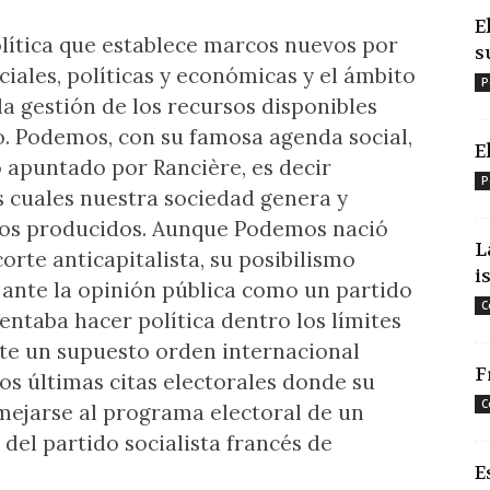
E
olítica que establece marcos nuevos por
s
iales, políticas y económicas y el ámbito
P
 la gestión de los recursos disponibles
o. Podemos, con su famosa agenda social,
E
o apuntado por Rancière, es decir
P
as cuales nuestra sociedad genera y
cos producidos. Aunque Podemos nació
L
rte anticapitalista, su posibilismo
i
e ante la opinión pública como un partido
C
entaba hacer política dentro los límites
e un supuesto orden internacional
F
dos últimas citas electorales donde su
C
mejarse al programa electoral de un
del partido socialista francés de
E