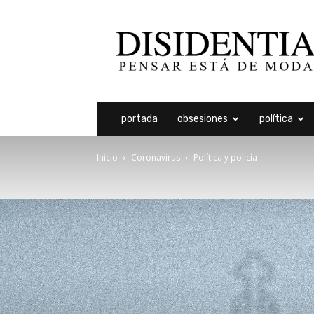
Disidentia
portada
obsesiones
política
Inicio
Coronavirus
Política y policía