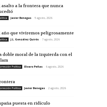
l asalto a la frontera que nunca
ucedió
Javier Benegas
-
9 agosto, 2026
olítica
l año que viviremos peligrosamente
J.L. González Quirós
-
7 agosto, 2026
olítica
a doble moral de la izquierda con el
slam
Álvaro Peñas
-
6 agosto, 2026
orrección Política
rontera
Javier Benegas
-
2 agosto, 2026
orrección Política
spaña puesta en ridículo