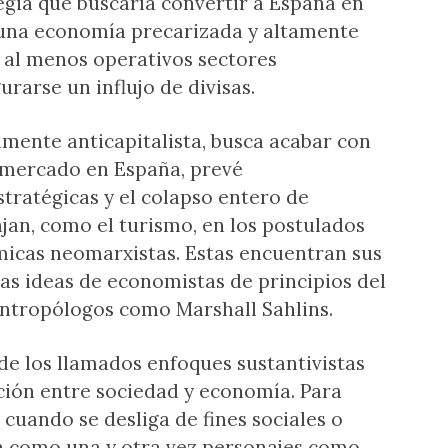
gia que buscaría convertir a España en
una economía precarizada y altamente
 al menos operativos sectores
rarse un influjo de divisas.
mente anticapitalista, busca acabar con
 mercado en España, prevé
tratégicas y el colapso entero de
jan, como el turismo, en los postulados
micas neomarxistas. Estas encuentran sus
s ideas de economistas de principios del
antropólogos como Marshall Sahlins.
de los llamados enfoques sustantivistas
ción entre sociedad y economía. Para
cuando se desliga de fines sociales o
án como una y otra vez personajes como