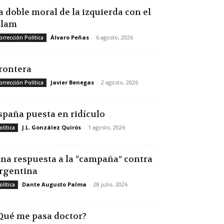
a doble moral de la izquierda con el
slam
Álvaro Peñas
-
6 agosto, 2026
orrección Política
rontera
Javier Benegas
-
2 agosto, 2026
orrección Política
spaña puesta en ridículo
J.L. González Quirós
-
1 agosto, 2026
olítica
na respuesta a la “campaña” contra
rgentina
Dante Augusto Palma
-
28 julio, 2026
olítica
Qué me pasa doctor?