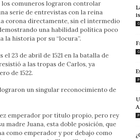
, los comuneros lograron controlar
L
na serie de entrevistas con la reina
i
la corona directamente, sin el intermedio
C
, demostrando una habilidad política poco
 la historia por su “locura”.
F
C
l 23 de abril de 1521 en la batalla de
resistió a las tropas de Carlos, ya
E
ro de 1522.
P
 lograron un singular reconocimiento de
U
A
vez emperador por título propio, pero rey
P
 su madre Juana, esta doble posición, que
ana como emperador y por debajo como
¿