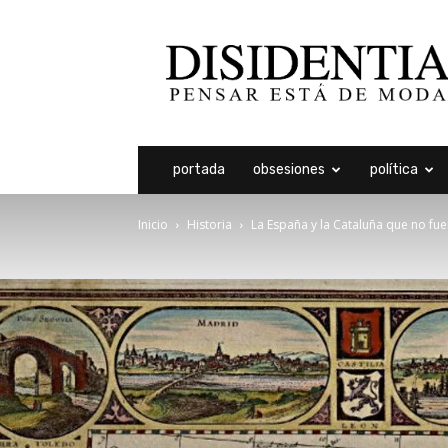
Disidentia
portada
obsesiones
política
Inicio
Historia
La España y la Cataluña que no fu