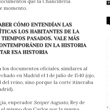
 documentos que la Chancillería
P
ese momento.
ABER CÓMO ENTENDÍAN LAS
TICAS LOS HABITANTES DE LA
E TIEMPOS PASADOS. VALE MÁS
ONTEMPORÁNEO EN LA HISTORIA
TAR ESA HISTORIA
 los documentos oficiales, similares al
chado en Madrid el 1 de julio de 1540 (ojo,
 del reino, sino porque la corte itineraba
drid).
nçia, enperador
Senper Augusto,
Rey de
« 
 el mismo don Carlos por la misma