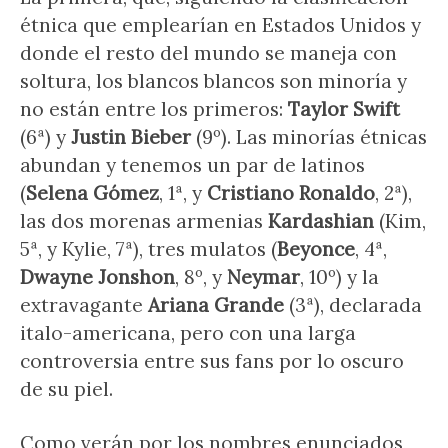
étnica que emplearían en Estados Unidos y
donde el resto del mundo se maneja con
soltura, los blancos blancos son minoría y
no están entre los primeros:
Taylor Swift
(6ª) y
Justin Bieber
(9º). Las minorías étnicas
abundan y tenemos un par de latinos
(
Selena Gómez
, 1ª, y
Cristiano Ronaldo
, 2ª),
las dos morenas armenias
Kardashian
(Kim,
5ª, y Kylie, 7ª), tres mulatos (
Beyonce
, 4ª,
Dwayne Jonshon
, 8º, y
Neymar
, 10º) y la
extravagante
Ariana Grande
(3ª), declarada
italo-americana, pero con una larga
controversia entre sus fans por lo oscuro
de su piel.
Como verán por los nombres enunciados,