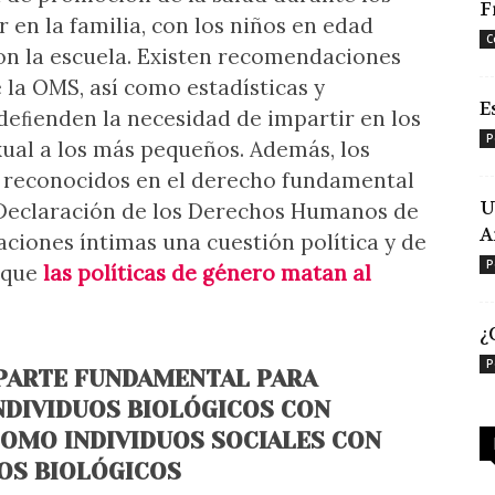
F
en la familia, con los niños en edad
C
con la escuela. Existen recomendaciones
 la OMS, así como estadísticas y
E
eﬁenden la necesidad de impartir en los
P
xual a los más pequeños. Además, los
 reconocidos en el derecho fundamental
U
a Declaración de los Derechos Humanos de
A
aciones íntimas una cuestión política y de
P
 que
las políticas de género matan al
¿
P
 PARTE FUNDAMENTAL PARA
DIVIDUOS BIOLÓGICOS CON
COMO INDIVIDUOS SOCIALES CON
OS BIOLÓGICOS