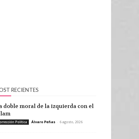
OST RECIENTES
a doble moral de la izquierda con el
slam
Álvaro Peñas
-
6 agosto, 2026
orrección Política