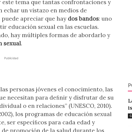
 este tema que tantas confrontaciones y
on echar un vistazo en medios de
e puede apreciar que hay
dos bandos
: uno
tir educación sexual en las escuelas.
ndo, hay múltiples formas de abordarlo y
n sexual
.
Publicidad
P
las personas jóvenes el conocimiento, las
que necesitan para deﬁnir y disfrutar de su
L
ndividual o en relaciones” (UNESCO, 2010).
i
002), los programas de educación sexual
C
e, ser especíﬁcos para cada edad y
a de promoción de la salud durante los