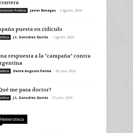
rontera
Javier Benegas
-
2 agosto, 2026
orrección Política
spaña puesta en ridículo
J.L. González Quirós
-
1 agosto, 2026
olítica
na respuesta a la “campaña” contra
rgentina
Dante Augusto Palma
-
28 julio, 2026
olítica
Qué me pasa doctor?
J.L. González Quirós
-
27 julio, 2026
olítica
Hemeroteca