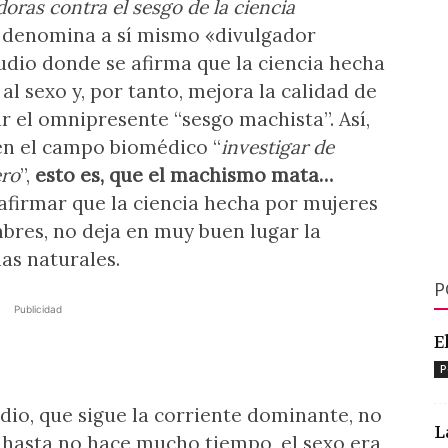
doras contra el sesgo de la ciencia
se denomina a sí mismo «divulgador
tudio donde se afirma que la ciencia hecha
l sexo y, por tanto, mejora la calidad de
r el omnipresente “sesgo machista”. Así,
en el campo biomédico “
investigar de
ero
”,
esto es, que el machismo mata…
 afirmar que la ciencia hecha por mujeres
mbres, no deja en muy buen lugar la
ias naturales.
P
Publicidad
E
P
udio, que sigue la corriente dominante, no
L
, hasta no hace mucho tiempo, el sexo era