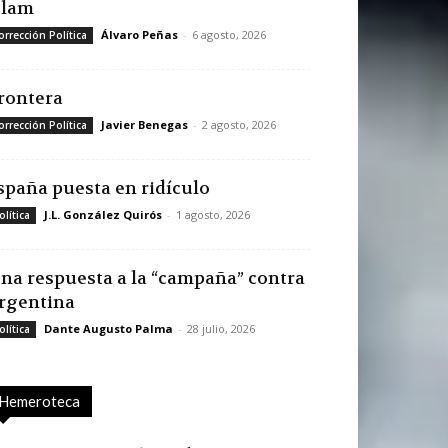
slam
Álvaro Peñas
-
6 agosto, 2026
orrección Política
rontera
Javier Benegas
-
2 agosto, 2026
orrección Política
spaña puesta en ridículo
J.L. González Quirós
-
1 agosto, 2026
olítica
na respuesta a la “campaña” contra
rgentina
Dante Augusto Palma
-
28 julio, 2026
olítica
Hemeroteca