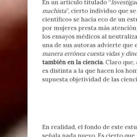
En un artículo titulado “
Investiga
machista
”, cierto individuo que 
científico» se hacía eco de un es
por mujeres presta más atención a
los ensayos médicos al neutraliza
una de sus autoras advierte que 
manera errónea cuesta vidas y din
también en la ciencia
. Claro que,
es distinta a la que hacen los ho
supuesta objetividad de las cienc
En realidad, el fondo de este est
señala nada nuevo. Es cierto que