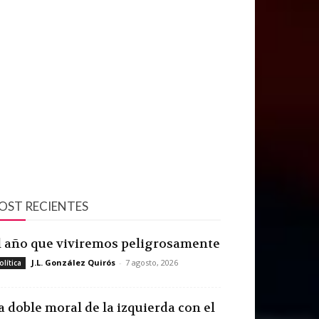
OST RECIENTES
l año que viviremos peligrosamente
J.L. González Quirós
-
7 agosto, 2026
olítica
a doble moral de la izquierda con el