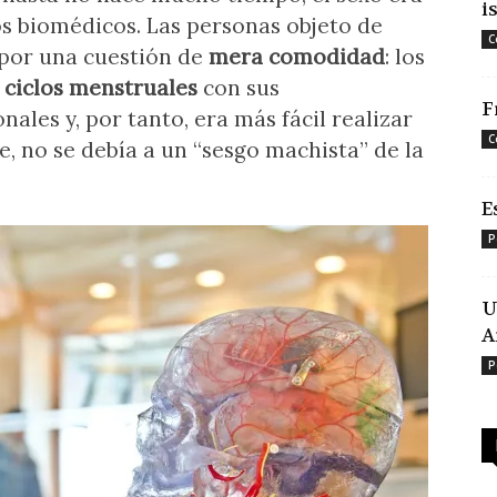
i
os biomédicos. Las personas objeto de
C
por una cuestión de
mera comodidad
: los
s
ciclos menstruales
con sus
F
les y, por tanto, era más fácil realizar
C
e, no se debía a un “sesgo machista” de la
E
P
U
A
P