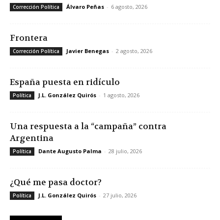
Álvaro Peñas
-
6 agosto, 2026
Corrección Política
Frontera
Javier Benegas
-
2 agosto, 2026
Corrección Política
España puesta en ridículo
J.L. González Quirós
-
1 agosto, 2026
Política
Una respuesta a la “campaña” contra
Argentina
Dante Augusto Palma
-
28 julio, 2026
Política
¿Qué me pasa doctor?
J.L. González Quirós
-
27 julio, 2026
Política