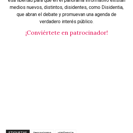
esa libertad para que en el panorama informativo existan
medios nuevos, distintos, disidentes, como Disidentia,
que abran el debate y promuevan una agenda de
verdadero interés público.
¡Conviértete en patrocinador!
ETIQUETAS
terrorismo
vigilancia