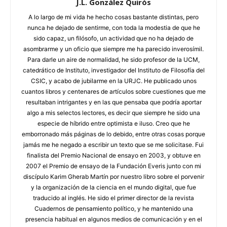
J.L. González Quirós
A lo largo de mi vida he hecho cosas bastante distintas, pero
nunca he dejado de sentirme, con toda la modestia de que he
sido capaz, un filósofo, un actividad que no ha dejado de
asombrarme y un oficio que siempre me ha parecido inverosímil.
Para darle un aire de normalidad, he sido profesor de la UCM,
catedrático de Instituto, investigador del Instituto de Filosofía del
CSIC, y acabo de jubilarme en la URJC. He publicado unos
cuantos libros y centenares de artículos sobre cuestiones que me
resultaban intrigantes y en las que pensaba que podría aportar
algo a mis selectos lectores, es decir que siempre he sido una
especie de híbrido entre optimista e iluso. Creo que he
emborronado más páginas de lo debido, entre otras cosas porque
jamás me he negado a escribir un texto que se me solicitase. Fui
finalista del Premio Nacional de ensayo en 2003, y obtuve en
2007 el Premio de ensayo de la Fundación Everis junto con mi
discípulo Karim Gherab Martín por nuestro libro sobre el porvenir
y la organización de la ciencia en el mundo digital, que fue
traducido al inglés. He sido el primer director de la revista
Cuadernos de pensamiento político, y he mantenido una
presencia habitual en algunos medios de comunicación y en el