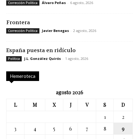
Álvaro Peñas
-
6 agosto, 2026
Corrección Política
Frontera
Javier Benegas
-
2 agosto, 2026
Corrección Política
España puesta en ridículo
J.L. González Quirós
-
1 agosto, 2026
Política
Hemeroteca
agosto 2026
L
M
X
J
V
S
D
1
2
3
4
5
6
7
8
9