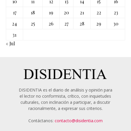
10
11
12
13
14
15
16
17
18
19
20
21
22
23
24
25
26
27
28
29
30
31
« Jul
DISIDENTIA es el diario de análisis y opinión para
el lector no conformista, crítico, con inquietudes
culturales, con inclinación a participar, a discutir
racionalmente, a expresar sus criterios.
Contáctanos:
contacto@disidentia.com