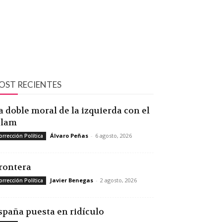
OST RECIENTES
a doble moral de la izquierda con el
slam
Álvaro Peñas
-
6 agosto, 2026
orrección Política
rontera
Javier Benegas
-
2 agosto, 2026
orrección Política
spaña puesta en ridículo