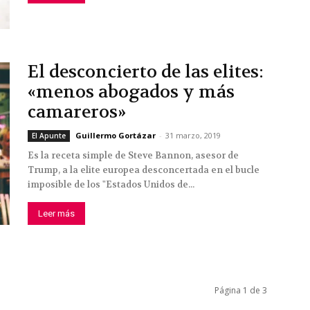
El desconcierto de las elites:
«menos abogados y más
camareros»
Guillermo Gortázar
-
31 marzo, 2019
El Apunte
Es la receta simple de Steve Bannon, asesor de
Trump, a la elite europea desconcertada en el bucle
imposible de los "Estados Unidos de...
Leer más
Página 1 de 3