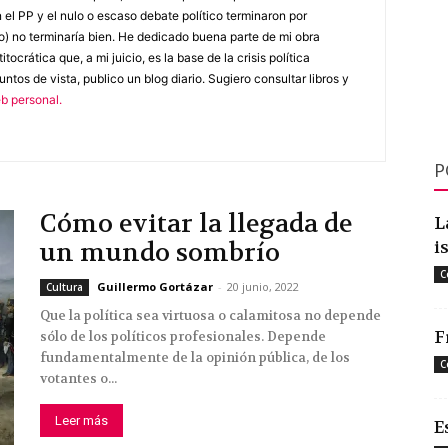
 el PP y el nulo o escaso debate político terminaron por
) no terminaría bien. He dedicado buena parte de mi obra
titocrática que, a mi juicio, es la base de la crisis política
ntos de vista, publico un blog diario. Sugiero consultar libros y
b personal.
P
Cómo evitar la llegada de
L
i
un mundo sombrío
C
Guillermo Gortázar
-
20 junio, 2022
Cultura
Que la política sea virtuosa o calamitosa no depende
F
sólo de los políticos profesionales. Depende
fundamentalmente de la opinión pública, de los
C
votantes o...
Leer más
E