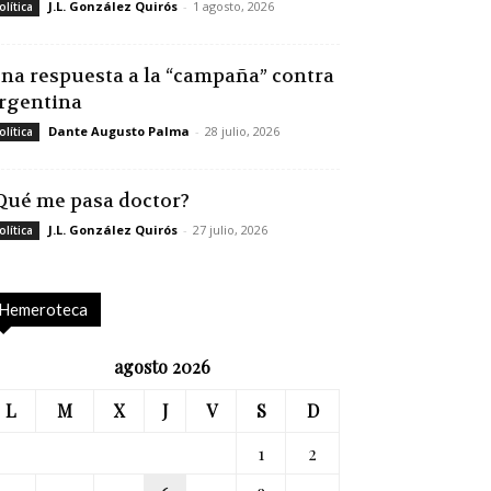
J.L. González Quirós
-
1 agosto, 2026
olítica
na respuesta a la “campaña” contra
rgentina
Dante Augusto Palma
-
28 julio, 2026
olítica
Qué me pasa doctor?
J.L. González Quirós
-
27 julio, 2026
olítica
Hemeroteca
agosto 2026
L
M
X
J
V
S
D
1
2