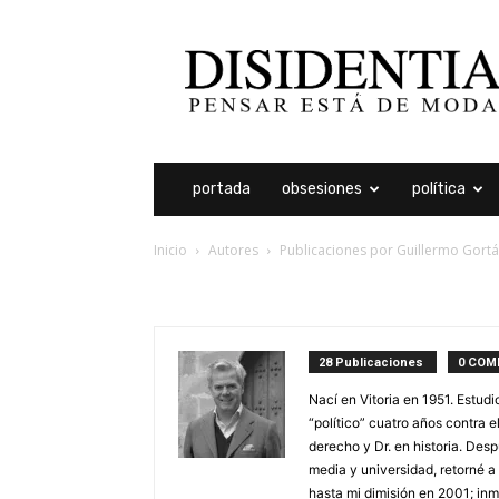
Disidentia
portada
obsesiones
política
Inicio
Autores
Publicaciones por Guillermo Gort
guillermo gortázar
28 Publicaciones
0 COM
Nací en Vitoria en 1951. Estudi
“político” cuatro años contra e
derecho y Dr. en historia. De
media y universidad, retorné a l
hasta mi dimisión en 2001; inm