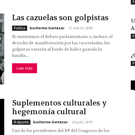
P
Las cazuelas son golpistas
U
A
Guillermo Gortázar
-
21 marzo, 2020
Política
Si sustituimos el debate parlamentario o, incluso, el
P
derecho de manifestación por las caceroladas, los
golpistas estarán al borde de haber ganado la
¿
batalla....
P
Leer más
Suplementos culturales y
hegemonía cultural
Guillermo Gortázar
-
24 julio, 2019
El Apunte
Uno de los presidentes del PP del Congreso de los