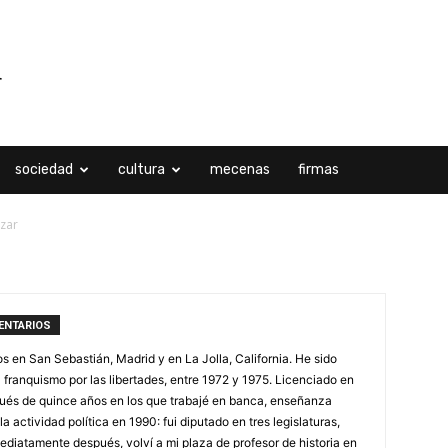
sociedad
cultura
mecenas
firmas
ázar
ENTARIOS
os en San Sebastián, Madrid y en La Jolla, California. He sido
l franquismo por las libertades, entre 1972 y 1975. Licenciado en
spués de quince años en los que trabajé en banca, enseñanza
a actividad política en 1990: fui diputado en tres legislaturas,
ediatamente después, volví a mi plaza de profesor de historia en