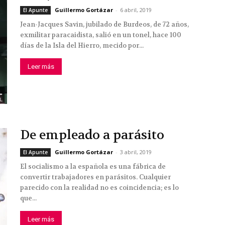
Guillermo Gortázar
-
6 abril, 2019
El Apunte
Jean-Jacques Savin, jubilado de Burdeos, de 72 años,
exmilitar paracaidista, salió en un tonel, hace 100
días de la Isla del Hierro, mecido por...
Leer más
De empleado a parásito
Guillermo Gortázar
-
3 abril, 2019
El Apunte
El socialismo a la española es una fábrica de
convertir trabajadores en parásitos. Cualquier
parecido con la realidad no es coincidencia; es lo
que...
Leer más