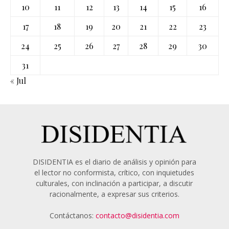
10
11
12
13
14
15
16
17
18
19
20
21
22
23
24
25
26
27
28
29
30
31
« Jul
DISIDENTIA es el diario de análisis y opinión para
el lector no conformista, crítico, con inquietudes
culturales, con inclinación a participar, a discutir
racionalmente, a expresar sus criterios.
Contáctanos:
contacto@disidentia.com