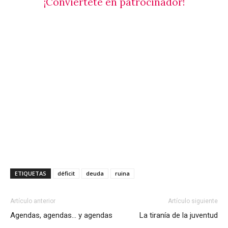
¡Conviértete en patrocinador!
ETIQUETAS
déficit
deuda
ruina
Artículo anterior
Artículo siguiente
Agendas, agendas… y agendas
La tiranía de la juventud