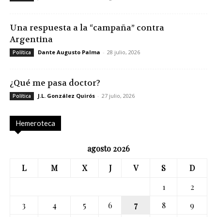
Una respuesta a la “campaña” contra
Argentina
Dante Augusto Palma
-
28 julio, 2026
Política
¿Qué me pasa doctor?
J.L. González Quirós
-
27 julio, 2026
Política
Hemeroteca
agosto 2026
L
M
X
J
V
S
D
1
2
3
4
5
6
7
8
9