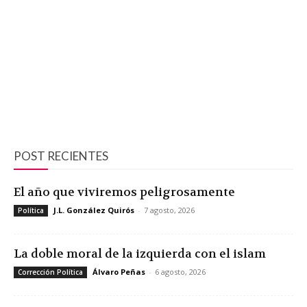
POST RECIENTES
El año que viviremos peligrosamente
J.L. González Quirós
-
7 agosto, 2026
Política
La doble moral de la izquierda con el islam
Álvaro Peñas
-
6 agosto, 2026
Corrección Política