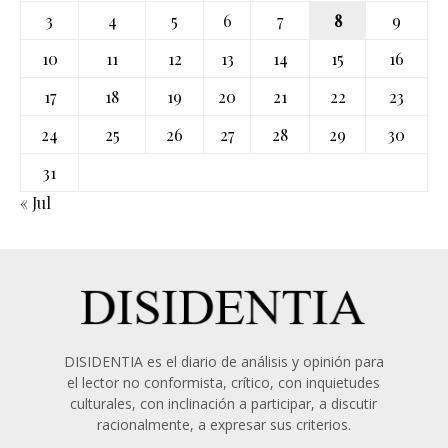
3
4
5
6
7
8
9
10
11
12
13
14
15
16
17
18
19
20
21
22
23
24
25
26
27
28
29
30
31
« Jul
DISIDENTIA es el diario de análisis y opinión para
el lector no conformista, crítico, con inquietudes
culturales, con inclinación a participar, a discutir
racionalmente, a expresar sus criterios.