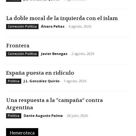
La doble moral de la izquierda con el islam
Álvaro Peñas
-
6 agosto, 2026
Corrección Política
Frontera
Javier Benegas
-
2 agosto, 2026
Corrección Política
España puesta en ridículo
J.L. González Quirós
-
1 agosto, 2026
Política
Una respuesta a la “campaña” contra
Argentina
Dante Augusto Palma
-
28 julio, 2026
Política
Hemeroteca