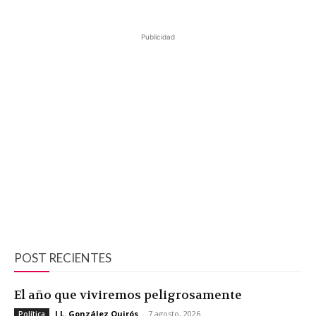
Publicidad
POST RECIENTES
El año que viviremos peligrosamente
J.L. González Quirós
-
7 agosto, 2026
Política