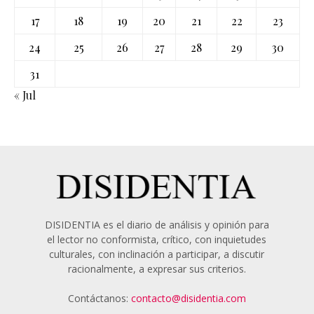
17
18
19
20
21
22
23
24
25
26
27
28
29
30
31
« Jul
DISIDENTIA es el diario de análisis y opinión para
el lector no conformista, crítico, con inquietudes
culturales, con inclinación a participar, a discutir
racionalmente, a expresar sus criterios.
Contáctanos:
contacto@disidentia.com