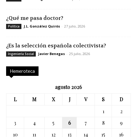
¿Qué me pasa doctor?
J.L. González Quirós
-
27 julio, 2026
Política
¿Es la selección española colectivista?
Javier Benegas
-
25 julio, 2026
Ingeniería Social
Hemeroteca
agosto 2026
L
M
X
J
V
S
D
1
2
3
4
5
6
7
8
9
10
11
12
13
14
15
16