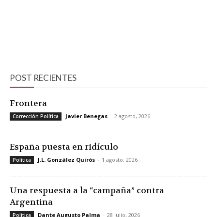
POST RECIENTES
Frontera
Javier Benegas
-
2 agosto, 2026
Corrección Política
España puesta en ridículo
J.L. González Quirós
-
1 agosto, 2026
Política
Una respuesta a la “campaña” contra
Argentina
Dante Augusto Palma
-
28 julio, 2026
Política