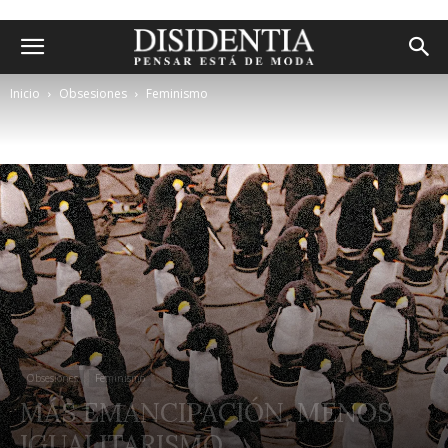
Inicio
Obsesiones
Feminismo
Obsesiones
Feminismo
MÁS EMANCIPACIÓN, MENOS
IGUALITARISMO