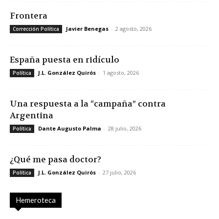
Frontera
Javier Benegas
-
2 agosto, 2026
Corrección Política
España puesta en ridículo
J.L. González Quirós
-
1 agosto, 2026
Política
Una respuesta a la “campaña” contra
Argentina
Dante Augusto Palma
-
28 julio, 2026
Política
¿Qué me pasa doctor?
J.L. González Quirós
-
27 julio, 2026
Política
Hemeroteca