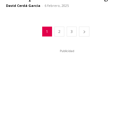
David Cerdá García
-
6 febrero, 2025
1
2
3
Publicidad