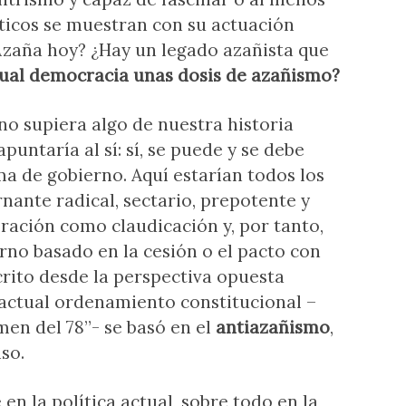
íticos se muestran con su actuación
 Azaña hoy? ¿Hay un legado azañista que
tual democracia unas dosis de azañismo?
rno supiera algo de nuestra historia
puntaría al sí: sí, se puede y se debe
 de gobierno. Aquí estarían todos los
nante radical, sectario, prepotente y
ración como claudicación y, por tanto,
rno basado en la cesión o el pacto con
crito desde la perspectiva opuesta
actual ordenamiento constitucional –
men del 78”- se basó en el
antiazañismo
,
nso.
en la política actual, sobre todo en la