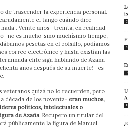
L
o de trascender la experiencia personal.
i
aradamente el tango cuándo dice
C
nada”. Veinte años –treinta, en realidad,
no- no es mucho, sino muchísimo tiempo,
F
dábamos pesetas en el bolsillo, podíamos
C
mos correo electrónico y hasta existían las
terminada elite siga hablando de Azaña
E
ochenta años después de su muerte!-, es
P
e.
os veteranos quizá no lo recuerden, pero
U
A
la década de los noventa-
eran muchos,
P
deres políticos, intelectuales o
figura de Azaña
. Recupero un titular del
cará públicamente la figura de Manuel
¿