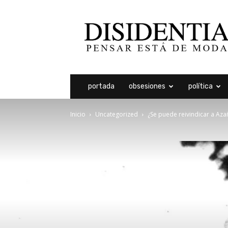
Disidentia
portada
obsesiones
política
Inicio
Uncategorized
¿Se puede reivindicar a Aza