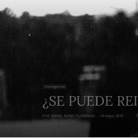
Uncategorized
¿SE PUEDE RE
POR
RAFAEL NÚÑEZ FLORENCIO
-
14 mayo, 2019