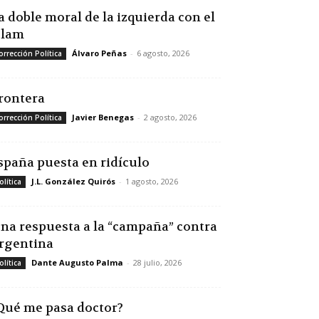
a doble moral de la izquierda con el
slam
Álvaro Peñas
-
6 agosto, 2026
orrección Política
rontera
Javier Benegas
-
2 agosto, 2026
orrección Política
spaña puesta en ridículo
J.L. González Quirós
-
1 agosto, 2026
olítica
na respuesta a la “campaña” contra
rgentina
Dante Augusto Palma
-
28 julio, 2026
olítica
Qué me pasa doctor?