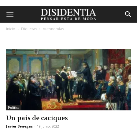
Inicio
Etiquetas
Autonomías
etiqueta: autonomías
Política
Un país de caciques
Javier Benegas
-
19 junio, 2022