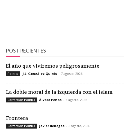
POST RECIENTES
El año que viviremos peligrosamente
J.L. González Quirós
-
7 agosto, 2026
Política
La doble moral de la izquierda con el islam
Álvaro Peñas
-
6 agosto, 2026
Corrección Política
Frontera
Javier Benegas
-
2 agosto, 2026
Corrección Política