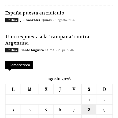
España puesta en ridículo
J.L. González Quirós
-
1 agosto, 2026
Política
Una respuesta a la “campaña” contra
Argentina
Dante Augusto Palma
-
28 julio, 2026
Política
Hemeroteca
agosto 2026
L
M
X
J
V
S
D
1
2
3
4
5
6
7
8
9