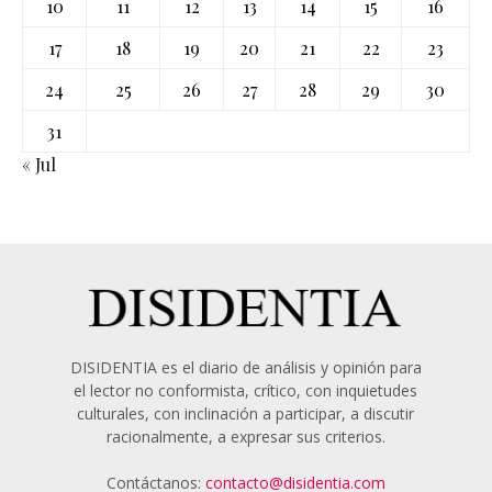
10
11
12
13
14
15
16
17
18
19
20
21
22
23
24
25
26
27
28
29
30
31
« Jul
DISIDENTIA es el diario de análisis y opinión para
el lector no conformista, crítico, con inquietudes
culturales, con inclinación a participar, a discutir
racionalmente, a expresar sus criterios.
Contáctanos:
contacto@disidentia.com