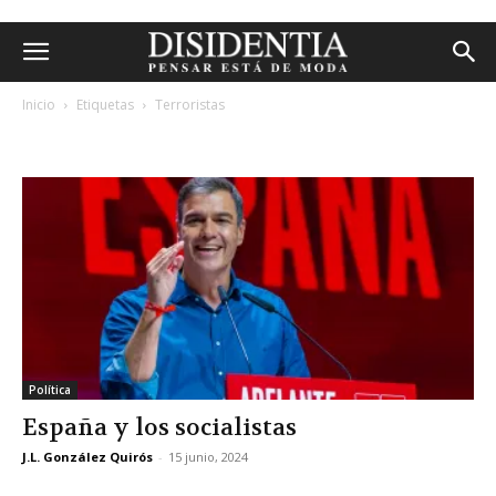
Inicio
Etiquetas
Terroristas
etiqueta: terroristas
Política
España y los socialistas
J.L. González Quirós
-
15 junio, 2024