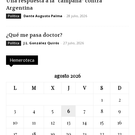
Una respuesta a la “campaña” contra
Argentina
Dante Augusto Palma
-
28 julio, 2026
Política
¿Qué me pasa doctor?
J.L. González Quirós
-
27 julio, 2026
Política
Hemeroteca
agosto 2026
L
M
X
J
V
S
D
1
2
3
4
5
6
7
8
9
10
11
12
13
14
15
16
17
18
19
20
21
22
23