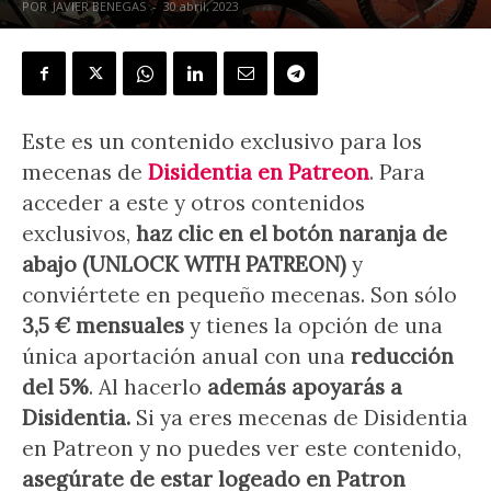
POR
JAVIER BENEGAS
-
30 abril, 2023
Este es un contenido exclusivo para los
mecenas de
Disidentia en Patreon
. Para
acceder a este y otros contenidos
exclusivos,
haz clic en el botón naranja de
abajo (UNLOCK WITH PATREON)
y
conviértete en pequeño mecenas. Son sólo
3,5 € mensuales
y tienes la opción de una
única aportación anual con una
reducción
del 5%
. Al hacerlo
además apoyarás a
Disidentia.
Si ya eres mecenas de Disidentia
en Patreon y no puedes ver este contenido,
a
segúrate de estar logeado en Patron