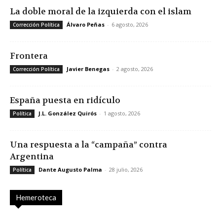
La doble moral de la izquierda con el islam
Álvaro Peñas
-
6 agosto, 2026
Corrección Política
Frontera
Javier Benegas
-
2 agosto, 2026
Corrección Política
España puesta en ridículo
J.L. González Quirós
-
1 agosto, 2026
Política
Una respuesta a la “campaña” contra
Argentina
Dante Augusto Palma
-
28 julio, 2026
Política
Hemeroteca