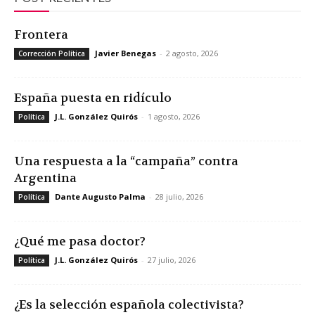
Frontera
Javier Benegas
-
2 agosto, 2026
Corrección Política
España puesta en ridículo
J.L. González Quirós
-
1 agosto, 2026
Política
Una respuesta a la “campaña” contra
Argentina
Dante Augusto Palma
-
28 julio, 2026
Política
¿Qué me pasa doctor?
J.L. González Quirós
-
27 julio, 2026
Política
¿Es la selección española colectivista?