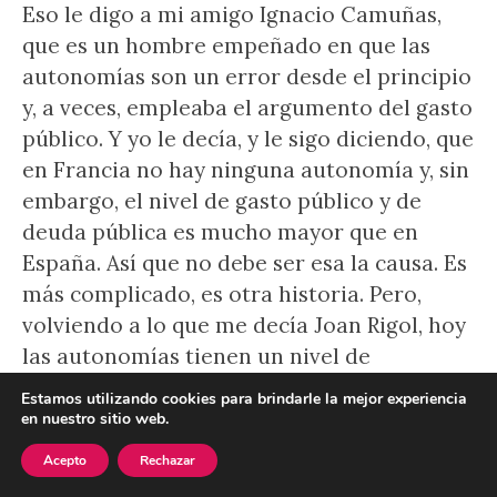
Eso le digo a mi amigo Ignacio Camuñas,
que es un hombre empeñado en que las
autonomías son un error desde el principio
y, a veces, empleaba el argumento del gasto
público. Y yo le decía, y le sigo diciendo, que
en Francia no hay ninguna autonomía y, sin
embargo, el nivel de gasto público y de
deuda pública es mucho mayor que en
España. Así que no debe ser esa la causa. Es
más complicado, es otra historia. Pero,
volviendo a lo que me decía Joan Rigol, hoy
las autonomías tienen un nivel de
competencias que sería muy difícil que se
Estamos utilizando cookies para brindarle la mejor experiencia
aumenten en un Estado federal, de hecho,
en nuestro sitio web.
lo que un Estado federal haría sería
Acepto
Rechazar
restringir algunas de esas competencias. Yo