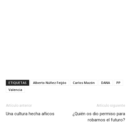
ETIQUETAS
Alberto Núñez Feijóo
Carlos Mazón
DANA
PP
Valencia
Artículo anterior
Artículo siguiente
Una cultura hecha añicos
¿Quién os dio permiso para
robarnos el futuro?