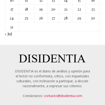
10
11
12
13
14
15
16
17
18
19
20
21
22
23
24
25
26
27
28
29
30
31
« Jul
DISIDENTIA es el diario de análisis y opinión para
el lector no conformista, crítico, con inquietudes
culturales, con inclinación a participar, a discutir
racionalmente, a expresar sus criterios.
Contáctanos:
contacto@disidentia.com