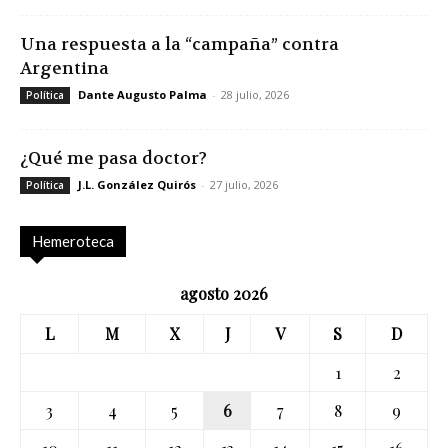
Una respuesta a la “campaña” contra
Argentina
Dante Augusto Palma
-
28 julio, 2026
Política
¿Qué me pasa doctor?
J.L. González Quirós
-
27 julio, 2026
Política
Hemeroteca
agosto 2026
L
M
X
J
V
S
D
1
2
3
4
5
6
7
8
9