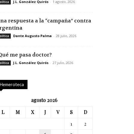
J.L. González Quirós
-
1 agosto, 2026
olítica
na respuesta a la “campaña” contra
rgentina
Dante Augusto Palma
-
28 julio, 2026
olítica
Qué me pasa doctor?
J.L. González Quirós
-
27 julio, 2026
olítica
Hemeroteca
agosto 2026
L
M
X
J
V
S
D
1
2