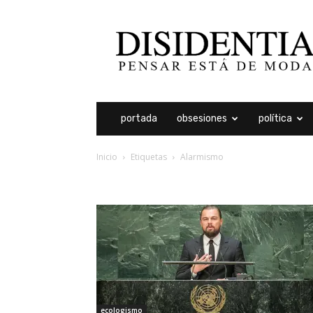
Disidentia
portada
obsesiones
política
Inicio
Etiquetas
Alarmismo
etiqueta: alarmismo
ecologismo