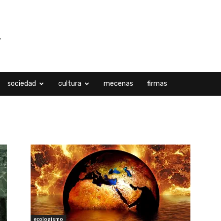
sociedad
cultura
mecenas
firmas
ecologismo