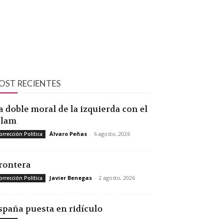
OST RECIENTES
a doble moral de la izquierda con el
slam
Álvaro Peñas
-
6 agosto, 2026
orrección Política
rontera
Javier Benegas
-
2 agosto, 2026
orrección Política
spaña puesta en ridículo