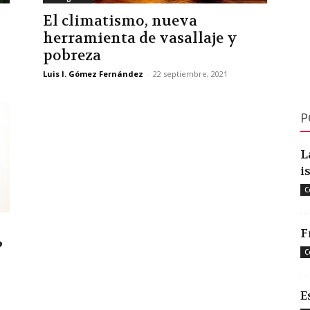
El climatismo, nueva
herramienta de vasallaje y
pobreza
Luis I. Gómez Fernández
-
22 septiembre, 2021
P
L
i
C
F
?
C
E