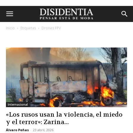
Inicio
Etiquetas
Drones FPV
etiqueta: drones fpv
Internacional
«Los rusos usan la violencia, el miedo
y el terror»: Zarina...
Álvaro Peñas
-
23 abril, 2026