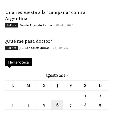
Una respuesta a la “campaña” contra
Argentina
Dante Augusto Palma
-
28 julio, 2026
Política
¿Qué me pasa doctor?
J.L. González Quirós
-
27 julio, 2026
Política
Hemeroteca
agosto 2026
L
M
X
J
V
S
D
1
2
3
4
5
6
7
8
9