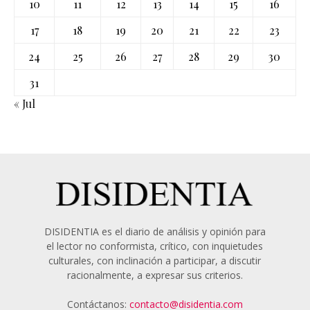
10
11
12
13
14
15
16
17
18
19
20
21
22
23
24
25
26
27
28
29
30
31
« Jul
DISIDENTIA es el diario de análisis y opinión para
el lector no conformista, crítico, con inquietudes
culturales, con inclinación a participar, a discutir
racionalmente, a expresar sus criterios.
Contáctanos:
contacto@disidentia.com