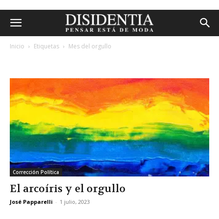
Inicio
Etiquetas
Mes del orgullo
etiqueta: mes del orgullo
Corrección Política
El arcoíris y el orgullo
José Papparelli
-
1 julio, 2023