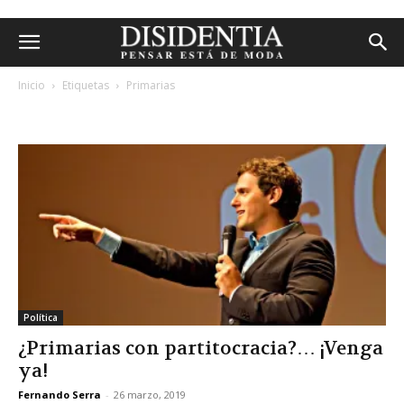
Inicio
Etiquetas
Primarias
etiqueta: primarias
Política
¿Primarias con partitocracia?… ¡Venga
ya!
Fernando Serra
-
26 marzo, 2019