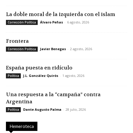
La doble moral de la izquierda con el islam
Álvaro Peñas
-
6 agosto, 2026
Corrección Política
Frontera
Javier Benegas
-
2 agosto, 2026
Corrección Política
España puesta en ridículo
J.L. González Quirós
-
1 agosto, 2026
Política
Una respuesta a la “campaña” contra
Argentina
Dante Augusto Palma
-
28 julio, 2026
Política
Hemeroteca