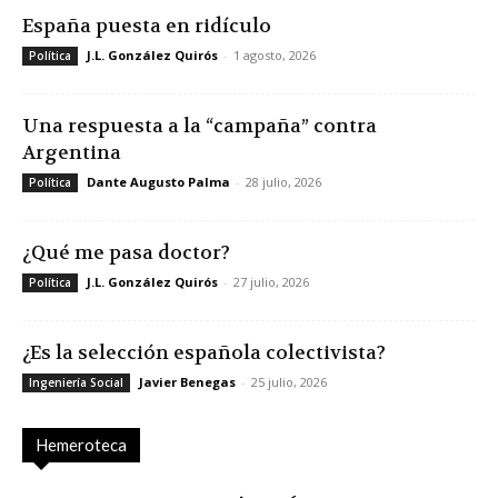
España puesta en ridículo
J.L. González Quirós
-
1 agosto, 2026
Política
Una respuesta a la “campaña” contra
Argentina
Dante Augusto Palma
-
28 julio, 2026
Política
¿Qué me pasa doctor?
J.L. González Quirós
-
27 julio, 2026
Política
¿Es la selección española colectivista?
Javier Benegas
-
25 julio, 2026
Ingeniería Social
Hemeroteca