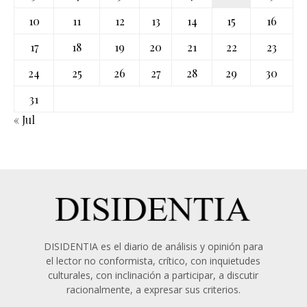
10
11
12
13
14
15
16
17
18
19
20
21
22
23
24
25
26
27
28
29
30
31
« Jul
DISIDENTIA es el diario de análisis y opinión para
el lector no conformista, crítico, con inquietudes
culturales, con inclinación a participar, a discutir
racionalmente, a expresar sus criterios.