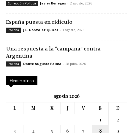
Javier Benegas
-
2 agosto, 2026
Corrección Política
España puesta en ridículo
J.L. González Quirós
-
1 agosto, 2026
Política
Una respuesta a la “campaña” contra
Argentina
Dante Augusto Palma
-
28 julio, 2026
Política
Hemeroteca
agosto 2026
L
M
X
J
V
S
D
1
2
3
4
5
6
7
8
9