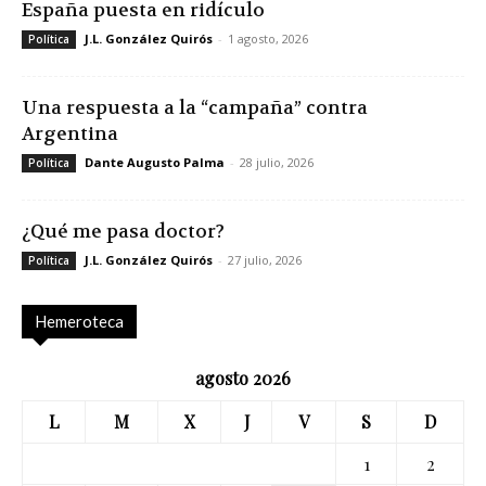
España puesta en ridículo
J.L. González Quirós
-
1 agosto, 2026
Política
Una respuesta a la “campaña” contra
Argentina
Dante Augusto Palma
-
28 julio, 2026
Política
¿Qué me pasa doctor?
J.L. González Quirós
-
27 julio, 2026
Política
Hemeroteca
agosto 2026
L
M
X
J
V
S
D
1
2