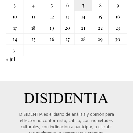
3
4
5
6
7
8
9
10
11
12
13
14
15
16
17
18
19
20
21
22
23
24
25
26
27
28
29
30
31
« Jul
DISIDENTIA es el diario de análisis y opinión para
el lector no conformista, crítico, con inquietudes
culturales, con inclinación a participar, a discutir
racionalmente, a expresar sus criterios.