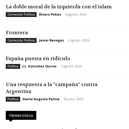
La doble moral de la izquierda con el islam
Álvaro Peñas
-
6 agosto, 2026
Corrección Política
Frontera
Javier Benegas
-
2 agosto, 2026
Corrección Política
España puesta en ridículo
J.L. González Quirós
-
1 agosto, 2026
Política
Una respuesta a la “campaña” contra
Argentina
Dante Augusto Palma
-
28 julio, 2026
Política
Hemeroteca