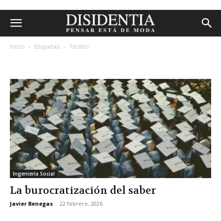
Inicio
Etiquetas
Titulitis
etiqueta: titulitis
Ingeniería Social
La burocratización del saber
Javier Benegas
-
22 febrero, 2026