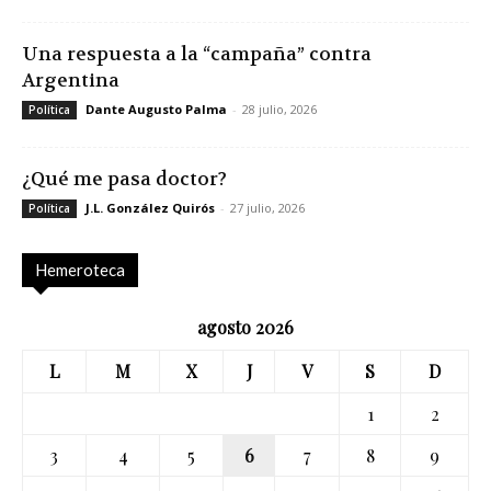
Una respuesta a la “campaña” contra
Argentina
Dante Augusto Palma
-
28 julio, 2026
Política
¿Qué me pasa doctor?
J.L. González Quirós
-
27 julio, 2026
Política
Hemeroteca
agosto 2026
L
M
X
J
V
S
D
1
2
3
4
5
6
7
8
9