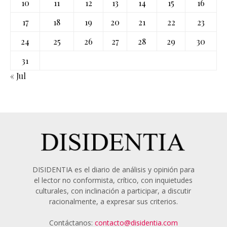
10
11
12
13
14
15
16
17
18
19
20
21
22
23
24
25
26
27
28
29
30
31
« Jul
DISIDENTIA es el diario de análisis y opinión para
el lector no conformista, crítico, con inquietudes
culturales, con inclinación a participar, a discutir
racionalmente, a expresar sus criterios.
Contáctanos:
contacto@disidentia.com