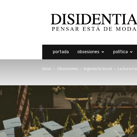
Disidentia
portada
obsesiones
política
Inicio
Obsesiones
Ingeniería Social
La burocra