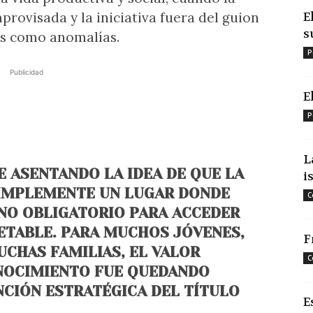
provisada y la iniciativa fuera del guion
E
s
tas como anomalías.
P
Publicidad
E
P
L
E ASENTANDO LA IDEA DE QUE LA
i
SIMPLEMENTE UN LUGAR DONDE
C
NO OBLIGATORIO PARA ACCEDER
PETABLE. PARA MUCHOS JÓVENES,
F
UCHAS FAMILIAS, EL VALOR
C
NOCIMIENTO FUE QUEDANDO
CIÓN ESTRATÉGICA DEL TÍTULO
E