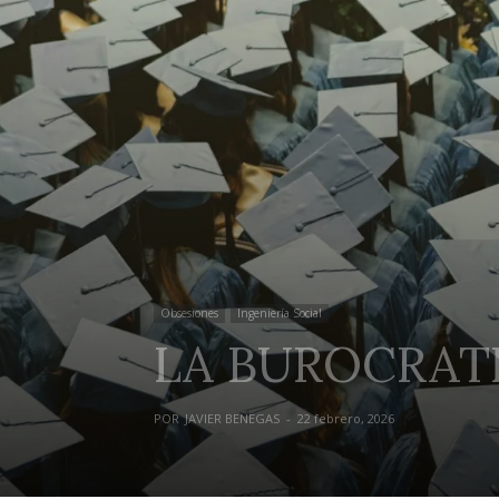
Obsesiones
Ingeniería Social
LA BUROCRAT
POR
JAVIER BENEGAS
-
22 febrero, 2026