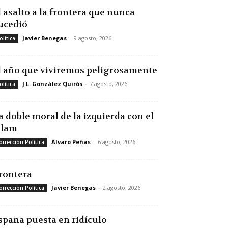
l asalto a la frontera que nunca
ucedió
Javier Benegas
-
9 agosto, 2026
olítica
l año que viviremos peligrosamente
J.L. González Quirós
-
7 agosto, 2026
olítica
a doble moral de la izquierda con el
slam
Álvaro Peñas
-
6 agosto, 2026
orrección Política
rontera
Javier Benegas
-
2 agosto, 2026
orrección Política
spaña puesta en ridículo