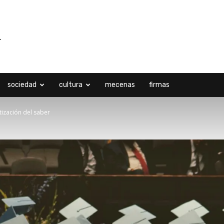
sociedad
cultura
mecenas
firmas
tización del saber