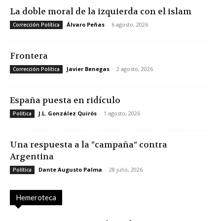
La doble moral de la izquierda con el islam
Álvaro Peñas
-
6 agosto, 2026
Corrección Política
Frontera
Javier Benegas
-
2 agosto, 2026
Corrección Política
España puesta en ridículo
J.L. González Quirós
-
1 agosto, 2026
Política
Una respuesta a la “campaña” contra
Argentina
Dante Augusto Palma
-
28 julio, 2026
Política
Hemeroteca