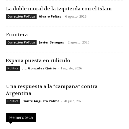
La doble moral de la izquierda con el islam
Álvaro Peñas
-
6 agosto, 2026
Corrección Política
Frontera
Javier Benegas
-
2 agosto, 2026
Corrección Política
España puesta en ridículo
J.L. González Quirós
-
1 agosto, 2026
Política
Una respuesta a la “campaña” contra
Argentina
Dante Augusto Palma
-
28 julio, 2026
Política
Hemeroteca