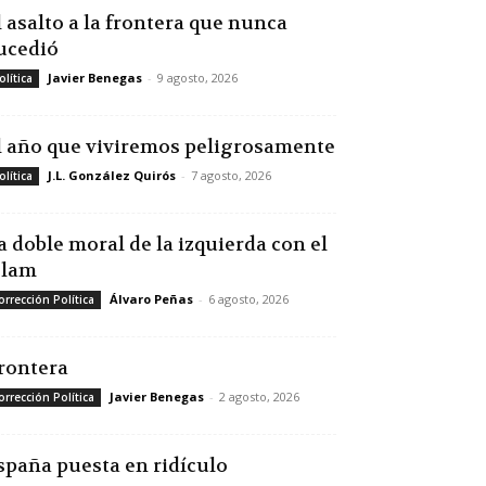
l asalto a la frontera que nunca
ucedió
Javier Benegas
-
9 agosto, 2026
olítica
l año que viviremos peligrosamente
J.L. González Quirós
-
7 agosto, 2026
olítica
a doble moral de la izquierda con el
slam
Álvaro Peñas
-
6 agosto, 2026
orrección Política
rontera
Javier Benegas
-
2 agosto, 2026
orrección Política
spaña puesta en ridículo