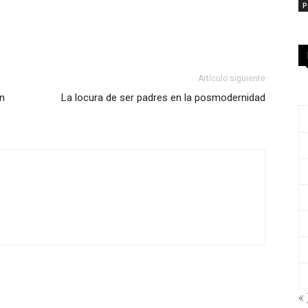
P
Artículo siguiente
an
La locura de ser padres en la posmodernidad
« 