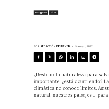
ecologismo
Vídeo
Así se destruye
naturales… para 
POR
REDACCIÓN DISIDENTIA
-
14 mayo, 2022
¿Destruir la naturaleza para salv
importante, ¿está ocurriendo? La 
climática no conoce límites. Asi
natural, nuestros paisajes … para 