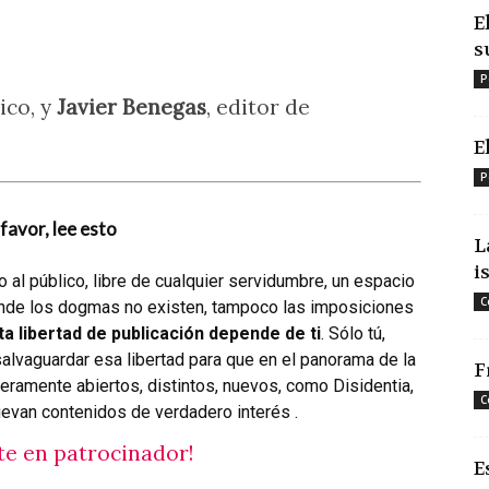
E
s
P
ico, y
Javier Benegas
, editor de
E
P
favor, lee esto
L
i
 al público, libre de cualquier servidumbre, un espacio
C
donde los dogmas no existen, tampoco las imposiciones
ta libertad de publicación depende de ti
. Sólo tú,
vaguardar esa libertad para que en el panorama de la
F
eramente abiertos, distintos, nuevos, como Disidentia,
C
evan contenidos de verdadero interés .
te en patrocinador!
E