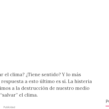
n entornos
salvar el clima
ar el clima? ¿Tiene sentido? Y lo más
respuesta a esto último es sí. La histeria
stimos a la destrucción de nuestro medio
“salvar” el clima.
P
Publicidad