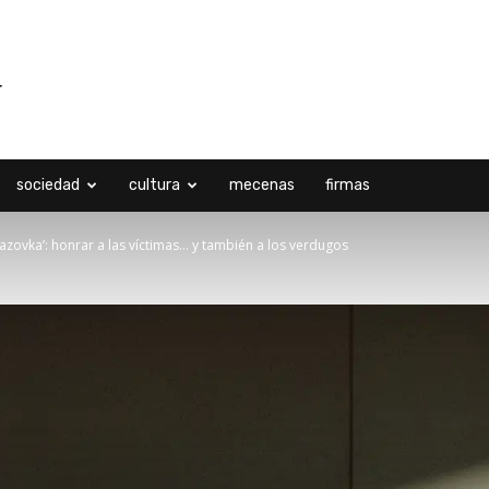
sociedad
cultura
mecenas
firmas
 Jazovka’: honrar a las víctimas… y también a los verdugos