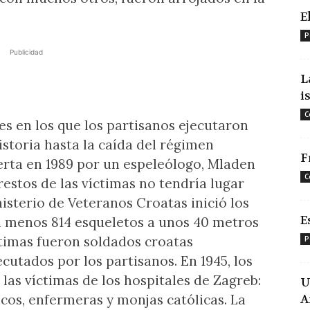
E
P
Publicidad
L
i
C
es en los que los partisanos ejecutaron
istoria hasta la caída del régimen
F
erta en 1989 por un espeleólogo, Mladen
C
estos de las víctimas no tendría lugar
nisterio de Veteranos Croatas inició los
E
l menos 814 esqueletos a unos 40 metros
timas fueron soldados croatas
P
cutados por los partisanos. En 1945, los
 las víctimas de los hospitales de Zagreb:
U
icos, enfermeras y monjas católicas. La
A