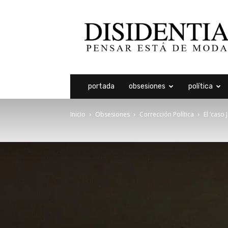
Disidentia
portada
obsesiones
política
Inicio
Obsesiones
Corrección Política
El ‘caso