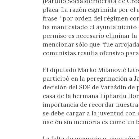
(Partido Socialdemócrata de Croac
placa. La razón esgrimida por el 
frase: “por orden del régimen co
ha manifestado el ayuntamiento 
permiso es necesario eliminar la
mencionar sólo que “fue arrojada
comunistas resulta ofensivo para
El diputado Marko Milanović Litre
participó en la peregrinación a J
decisión del SDP de Varaždin de 
casa de la hermana Liphardu Hor
importancia de recordar nuestra 
se debe cargar a la juventud con
nación sin memoria es como un ba
La falta de memoria o, peor aún,