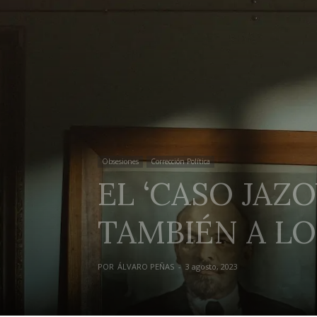
Obsesiones
Corrección Política
EL ‘CASO JAZ
TAMBIÉN A L
POR
ÁLVARO PEÑAS
-
3 agosto, 2023