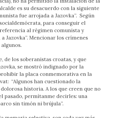
ia), no ha permitido la instalación de la
alcalde es su desacuerdo con la siguiente
munista fue arrojada a Jazovka”. Según
socialdemócrata, para conseguir el
 referencia al régimen comunista y
 a Jazovka”. Mencionar los crímenes
 algunos.
, de los soberanistas croatas, y que
azovka, se mostró indignado por la
prohibir la placa conmemorativa en la
vat: “Algunos han cuestionado la
dolorosa historia. A los que creen que no
 el pasado, permítanme decirles: una
rco sin timón ni brújula”.
 la memoria selectiva, son cada vez más