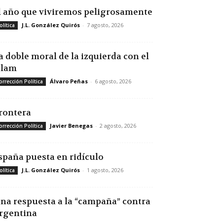
l año que viviremos peligrosamente
J.L. González Quirós
-
7 agosto, 2026
olítica
a doble moral de la izquierda con el
slam
Álvaro Peñas
-
6 agosto, 2026
orrección Política
rontera
Javier Benegas
-
2 agosto, 2026
orrección Política
spaña puesta en ridículo
J.L. González Quirós
-
1 agosto, 2026
olítica
na respuesta a la “campaña” contra
rgentina