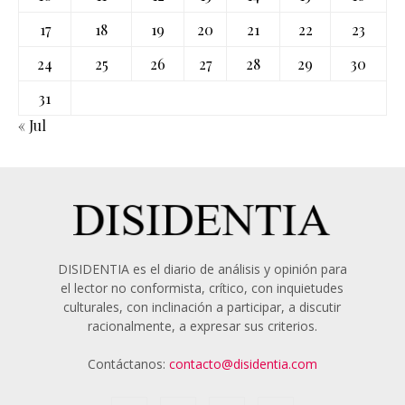
17
18
19
20
21
22
23
24
25
26
27
28
29
30
31
« Jul
DISIDENTIA es el diario de análisis y opinión para
el lector no conformista, crítico, con inquietudes
culturales, con inclinación a participar, a discutir
racionalmente, a expresar sus criterios.
Contáctanos:
contacto@disidentia.com