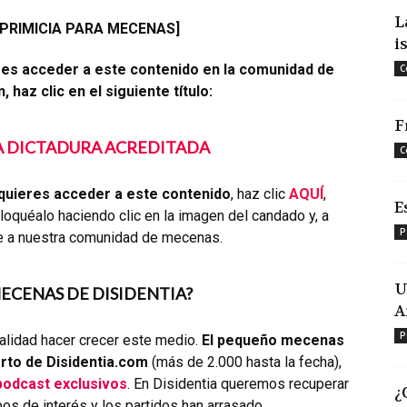
L
 PRIMICIA PARA MECENAS]
i
res acceder a este contenido en la comunidad de
C
 haz clic en el siguiente título:
F
LA DICTADURA ACREDITADA
C
quieres acceder a este contenido
, haz clic
AQUÍ
,
E
oquéalo haciendo clic en la imagen del candado y, a
P
e a nuestra comunidad de mecenas.
U
MECENAS DE DISIDENTIA?
A
P
alidad hacer crecer este medio.
El pequeño mecenas
rto de Disidentia.com
(más de 2.000 hasta la fecha),
podcast exclusivos
. En Disidentia queremos recuperar
¿
os de interés y los partidos han arrasado.