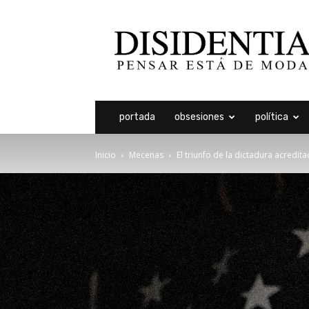
Disidentia
portada
obsesiones
política
Inicio
Mecenas
El triunfo de la dictadura acredit