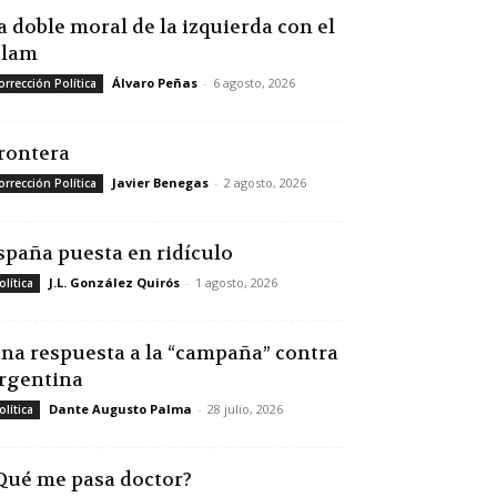
a doble moral de la izquierda con el
slam
Álvaro Peñas
-
6 agosto, 2026
orrección Política
rontera
Javier Benegas
-
2 agosto, 2026
orrección Política
spaña puesta en ridículo
J.L. González Quirós
-
1 agosto, 2026
olítica
na respuesta a la “campaña” contra
rgentina
Dante Augusto Palma
-
28 julio, 2026
olítica
Qué me pasa doctor?