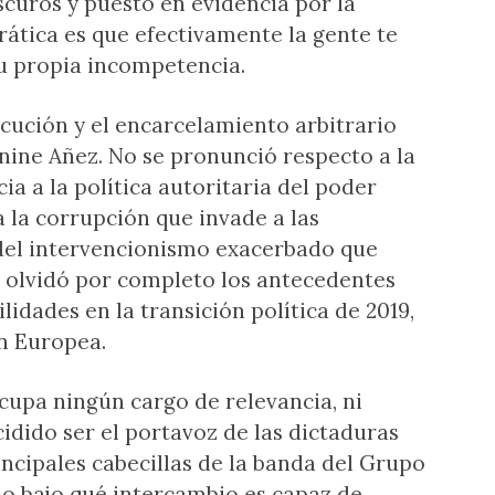
scuros y puesto en evidencia por la
tica es que efectivamente la gente te
u propia incompetencia.
ecución y el encarcelamiento arbitrario
nine Añez. No se pronunció respecto a la
ia a la política autoritaria del poder
a la corrupción que invade a las
 del intervencionismo exacerbado que
 y olvidó por completo los antecedentes
idades en la transición política de 2019,
n Europea.
cupa ningún cargo de relevancia, ni
cidido ser el portavoz de las dictaduras
ncipales cabecillas de la banda del Grupo
 o bajo qué intercambio es capaz de