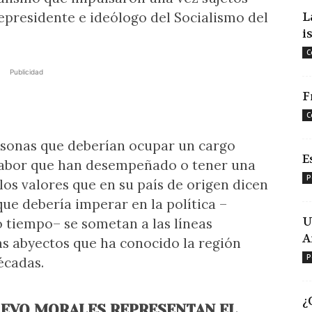
epresidente e ideólogo del Socialismo del
L
i
C
Publicidad
F
C
sonas que deberían ocupar un cargo
E
a labor que han desempeñado o tener una
P
os valores que en su país de origen dicen
ue debería imperar en la política –
U
o tiempo– se sometan a las líneas
A
ás abyectos que ha conocido la región
P
écadas.
¿
 EVO MORALES REPRESENTAN EL