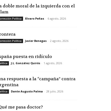
a doble moral de la izquierda con el
slam
Álvaro Peñas
-
6 agosto, 2026
orrección Política
rontera
Javier Benegas
-
2 agosto, 2026
orrección Política
spaña puesta en ridículo
J.L. González Quirós
-
1 agosto, 2026
olítica
na respuesta a la “campaña” contra
rgentina
Dante Augusto Palma
-
28 julio, 2026
olítica
Qué me pasa doctor?