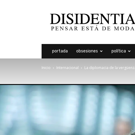
Disidentia
portada
obsesiones
política
Inicio
Internacional
La diplomacia de la vergüenz