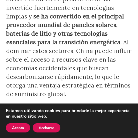
invertido fuertemente en tecnologías
limpias y
se ha convertido en el principal
proveedor mundial de paneles solares,
baterías de litio y otras tecnologías
esenciales para la transición energética
. Al
dominar estos sectores, China puede influir
sobre el acceso a recursos clave en las
economías occidentales que buscan
descarbonizarse rápidamente, lo que le
otorga una ventaja estratégica en términos
de suministro global.
China, además, ha sido activa en
Estamos utilizando cookies para brindarle la mejor experiencia
en nuestro sitio web.
negociaciones sobre el clima, como en las
conferencias de las Naciones Unidas (COP),
Acepto
Rechazar
y aunque se presenta como un líder