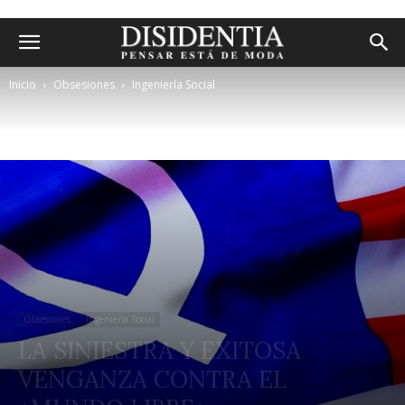
Inicio
Obsesiones
Ingeniería Social
Obsesiones
Ingeniería Social
LA SINIESTRA Y EXITOSA
VENGANZA CONTRA EL