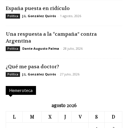
España puesta en ridículo
J.L. González Quirós
-
1 agosto, 2026
Política
Una respuesta a la “campaña” contra
Argentina
Dante Augusto Palma
-
28 julio, 2026
Política
¿Qué me pasa doctor?
J.L. González Quirós
-
27 julio, 2026
Política
Hemeroteca
agosto 2026
L
M
X
J
V
S
D
1
2