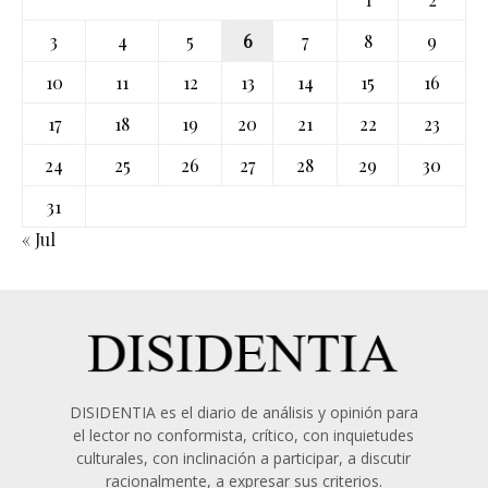
3
4
5
6
7
8
9
10
11
12
13
14
15
16
17
18
19
20
21
22
23
24
25
26
27
28
29
30
31
« Jul
DISIDENTIA es el diario de análisis y opinión para
el lector no conformista, crítico, con inquietudes
culturales, con inclinación a participar, a discutir
racionalmente, a expresar sus criterios.