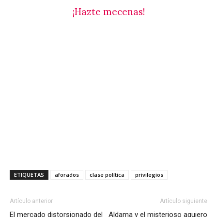
¡Hazte mecenas!
ETIQUETAS
aforados
clase política
privilegios
Artículo anterior
Artículo siguiente
El mercado distorsionado del
Aldama y el misterioso agujero