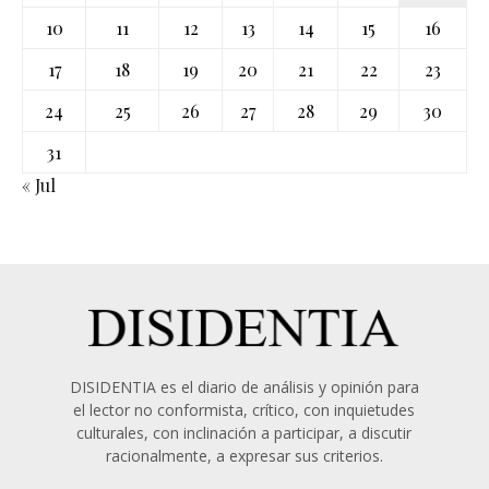
10
11
12
13
14
15
16
17
18
19
20
21
22
23
24
25
26
27
28
29
30
31
« Jul
DISIDENTIA es el diario de análisis y opinión para
el lector no conformista, crítico, con inquietudes
culturales, con inclinación a participar, a discutir
racionalmente, a expresar sus criterios.