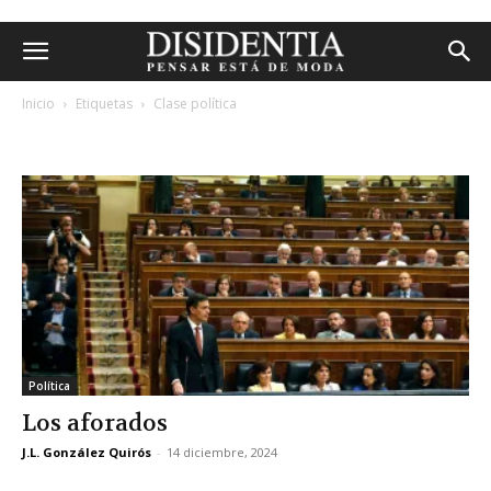
Inicio
Etiquetas
Clase política
etiqueta: clase política
Política
Los aforados
J.L. González Quirós
-
14 diciembre, 2024