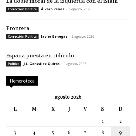
La doble moral de la izquierda con el islam
Álvaro Peñas
-
6 agosto, 2026
Corrección Política
Frontera
Javier Benegas
-
2 agosto, 2026
Corrección Política
España puesta en ridículo
J.L. González Quirós
-
1 agosto, 2026
Política
Hemeroteca
agosto 2026
L
M
X
J
V
S
D
1
2
3
4
5
6
7
8
9