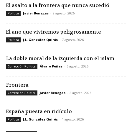
El asalto a la frontera que nunca sucedió
Javier Benegas
-
9 agosto, 2026
Política
El año que viviremos peligrosamente
J.L. González Quirós
-
7 agosto, 2026
Política
La doble moral de la izquierda con el islam
Álvaro Peñas
-
6 agosto, 2026
Corrección Política
Frontera
Javier Benegas
-
2 agosto, 2026
Corrección Política
España puesta en ridículo
J.L. González Quirós
-
1 agosto, 2026
Política