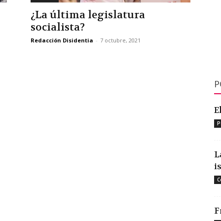
¿La última legislatura
socialista?
Redacción Disidentia
-
7 octubre, 2021
P
E
P
L
i
C
F