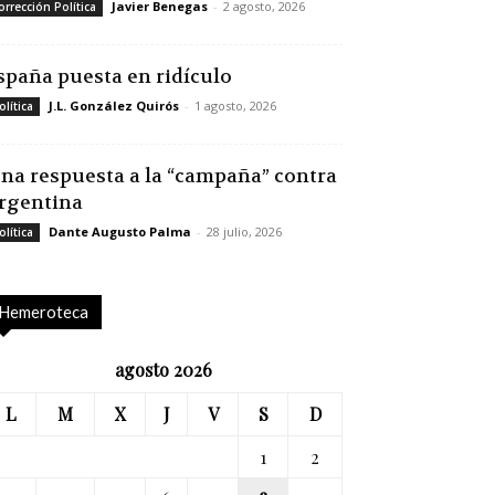
Javier Benegas
-
2 agosto, 2026
orrección Política
spaña puesta en ridículo
J.L. González Quirós
-
1 agosto, 2026
olítica
na respuesta a la “campaña” contra
rgentina
Dante Augusto Palma
-
28 julio, 2026
olítica
Hemeroteca
agosto 2026
L
M
X
J
V
S
D
1
2