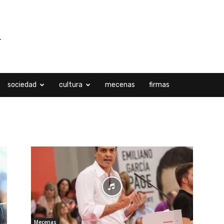
sociedad
cultura
mecenas
firmas
23-n
Mecenas