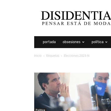
Disidentia
portada
obsesiones
política
Inicio
Etiquetas
Elecciones 2023-N
etiqueta: elecciones 20
Política