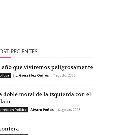
OST RECIENTES
l año que viviremos peligrosamente
J.L. González Quirós
-
7 agosto, 2026
olítica
a doble moral de la izquierda con el
slam
Álvaro Peñas
-
6 agosto, 2026
orrección Política
rontera