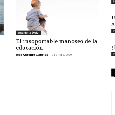
P
U
A
P
Ingeniería Social
El insoportable manoseo de la
¿
educación
P
José Antonio Gabelas
-
24 enero, 2020