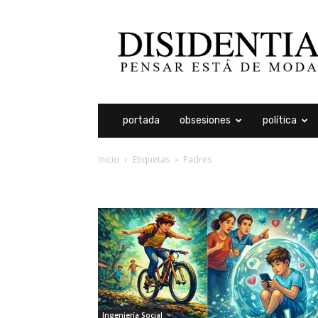
Disidentia
portada
obsesiones
política
Inicio
Etiquetas
Padres
etiqueta: padres
Ingeniería Social