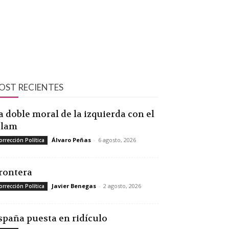
OST RECIENTES
a doble moral de la izquierda con el
slam
Álvaro Peñas
-
6 agosto, 2026
orrección Política
rontera
Javier Benegas
-
2 agosto, 2026
orrección Política
spaña puesta en ridículo