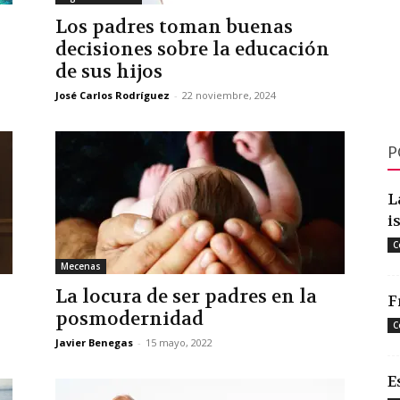
Los padres toman buenas
decisiones sobre la educación
de sus hijos
José Carlos Rodríguez
-
22 noviembre, 2024
P
L
i
C
Mecenas
La locura de ser padres en la
F
posmodernidad
C
Javier Benegas
-
15 mayo, 2022
E