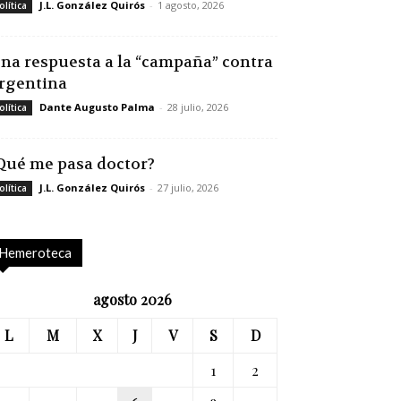
J.L. González Quirós
-
1 agosto, 2026
olítica
na respuesta a la “campaña” contra
rgentina
Dante Augusto Palma
-
28 julio, 2026
olítica
Qué me pasa doctor?
J.L. González Quirós
-
27 julio, 2026
olítica
Hemeroteca
agosto 2026
L
M
X
J
V
S
D
1
2