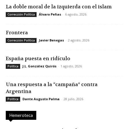
La doble moral de la izquierda con el islam
Álvaro Peñas
-
6 agosto, 2026
Corrección Política
Frontera
Javier Benegas
-
2 agosto, 2026
Corrección Política
España puesta en ridículo
J.L. González Quirós
-
1 agosto, 2026
Política
Una respuesta a la “campaña” contra
Argentina
Dante Augusto Palma
-
28 julio, 2026
Política
Hemeroteca